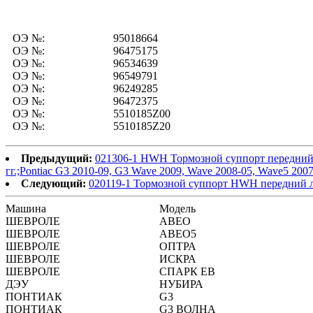
ОЭ №:
95018664
ОЭ №:
96475175
ОЭ №:
96534639
ОЭ №:
96549791
ОЭ №:
96249285
ОЭ №:
96472375
ОЭ №:
5510185Z00
ОЭ №:
5510185Z20
Предыдущий:
021306-1 HWH Тормозной суппорт передний ле
гг.;Pontiac G3 2010-09, G3 Wave 2009, Wave 2008-05, Wave5 2007-
Следующий:
020119-1 Тормозной суппорт HWH передний ле
Машина
Модель
ШЕВРОЛЕ
АВЕО
ШЕВРОЛЕ
АВЕО5
ШЕВРОЛЕ
ОПТРА
ШЕВРОЛЕ
ИСКРА
ШЕВРОЛЕ
СПАРК ЕВ
ДЭУ
НУБИРА
ПОНТИАК
G3
ПОНТИАК
G3 ВОЛНА