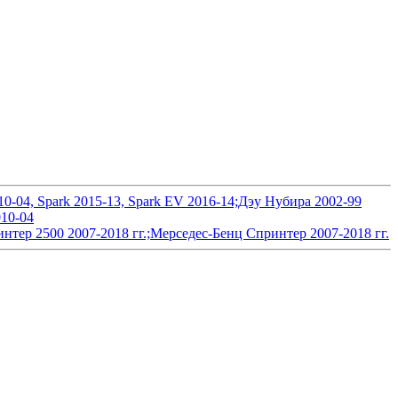
0-04, Spark 2015-13, Spark EV 2016-14;Дэу Нубира 2002-99
010-04
тер 2500 2007-2018 гг.;Мерседес-Бенц Спринтер 2007-2018 гг.