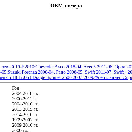
OEM-номера
вый 19-B2810:Chevrolet Aveo 2018-04, Aveo5 2011-06, Optra 201
05;Suzuki Forenza 2008-04, Рено 2008-05, Swift 2011-07, Swift+ 2
вый 18-B5063:Dodge Sprinter 2500 2007-2009;Фрейтлайнер Сприн
Год
2004-2018 гг.
2006-2011 гг.
2004-2010 гг.
2013-2015 гг.
2014-2016 гг.
1999-2002 гг.
2009-2010 гг.
2009 год