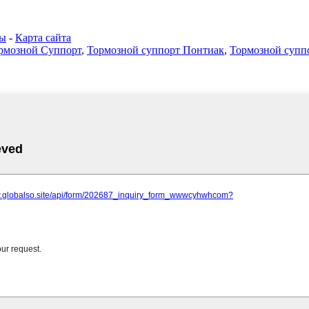
ты
-
Карта сайта
рмозной Суппорт
,
Тормозной суппорт Понтиак
,
Тормозной суп