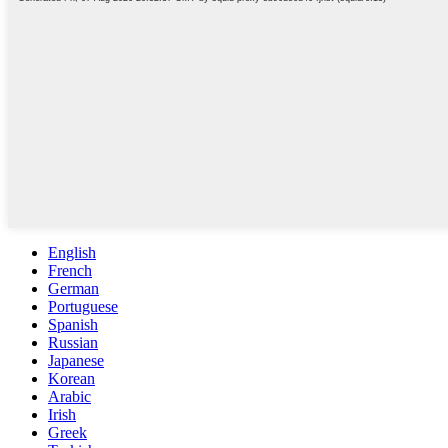
English
French
German
Portuguese
Spanish
Russian
Japanese
Korean
Arabic
Irish
Greek