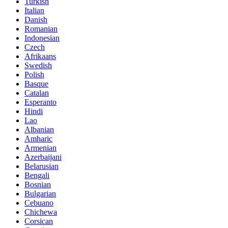
Turkish
Italian
Danish
Romanian
Indonesian
Czech
Afrikaans
Swedish
Polish
Basque
Catalan
Esperanto
Hindi
Lao
Albanian
Amharic
Armenian
Azerbaijani
Belarusian
Bengali
Bosnian
Bulgarian
Cebuano
Chichewa
Corsican