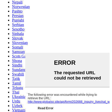
Nepali
Norwegian
Pashto
Persian
Punjabi
Serbian
Sesotho
Sinhala
Slovak
Slovenian
Somali
Samoan
Scots Gaelic
Shona
Sindhi
Sundanese
Swahili
Tajik
Tamil
Telugu
Thai
Ukrainian
Urdu
Uzbek
Vietnamese