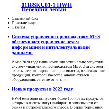
Ram 4000 2010-09;Рам 2500
0118SKU01-1 HWH
2018-11, 3500 2018-11, 4000
Передний левый
2018-11
поворотный кулак: Ford
Focus 2000-2004
Связанный блог
Похожие видео
Отзывы
Система управления производством MES
обеспечивает управление цехом
информацией и интеллектуальными
данными.
В мае 2020 года наша компания официально запустила
систему управления производством MES. Эта система
охватывает планирование производства, отслеживание
продукции, контроль качества, анализ отказов
оборудования, сетевые отчеты и ...
Новые продукты в 2022 году
HWH ежегодно выпускает более 100 новых продуктов,
которые клиенты могут выбирать в зависимости от
рынка и потребительского спроса. В серии тормозных