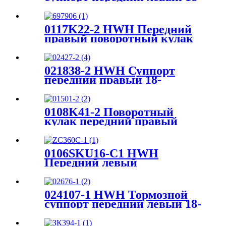
B5026:Ford Edge 2007-2009
0117K22-2 HWH Передний
правый поворотный кулак
697-906: Cadillac 2002-2006,
Chevrolet 1999-2007, GMC
1999-2007
021838-2 HWH Суппорт
передний правый 18-
B5404:Ford F-150 2012-2020,
Lobo 2011-2017
0108K41-2 Поворотный
кулак передний правый
698-266: Nissan Frontier
2005-2019, Nissan Pathfinder
2005-2012, Nissan Xterra
0106SKU16-C1 HWH
2005-2012
Передний левый
поворотный кулак 698473:
Toyota Camry 1997-2001
024107-1 HWH Тормозной
суппорт передний левый 18-
B5173: Dodge Ram 2500
2010-09, Ram 3500 2010-09,