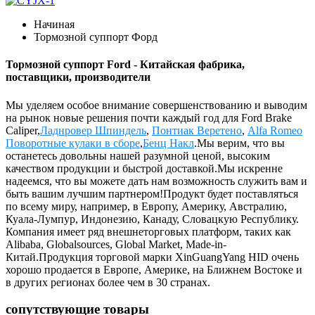
Начиная
Тормозной суппорт Форд
Тормозной суппорт Ford - Китайская фабрика,
поставщики, производители
Мы уделяем особое внимание совершенствованию и выводим
на рынок новые решения почти каждый год для Ford Brake
Caliper,
Ладнровер Шпиндель
,
Понтиак Веретено
,
Alfa Romeo
Поворотные кулаки в сборе
,
Бенц Накл
.Мы верим, что вы
останетесь довольны нашей разумной ценой, высоким
качеством продукции и быстрой доставкой.Мы искренне
надеемся, что вы можете дать нам возможность служить вам и
быть вашим лучшим партнером!Продукт будет поставляться
по всему миру, например, в Европу, Америку, Австралию,
Куала-Лумпур, Индонезию, Канаду, Словацкую Республику.
Компания имеет ряд внешнеторговых платформ, таких как
Alibaba, Globalsources, Global Market, Made-in-
Китай.Продукция торговой марки XinGuangYang HID очень
хорошо продается в Европе, Америке, на Ближнем Востоке и
в других регионах более чем в 30 странах.
сопутствующие товары